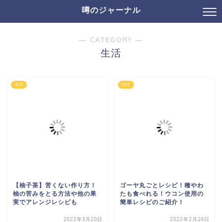
噂のジャーナル
― CATEGORY ―
生活
生活
生活
【柚子茶】苦くない作り方！
ゴーヤ丸ごとレシピ！種やわ
柚の苦みをとる方法や他の果
たも食べれる！ウコン使用の
実でアレンジレシピも
簡単レシピのご紹介！
2022年3月20日
2022年2月26日