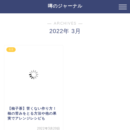
噂のジャーナル
― ARCHIVES ―
2022年 3月
生活
【柚子茶】苦くない作り方！
柚の苦みをとる方法や他の果
実でアレンジレシピも
2022年3月20日