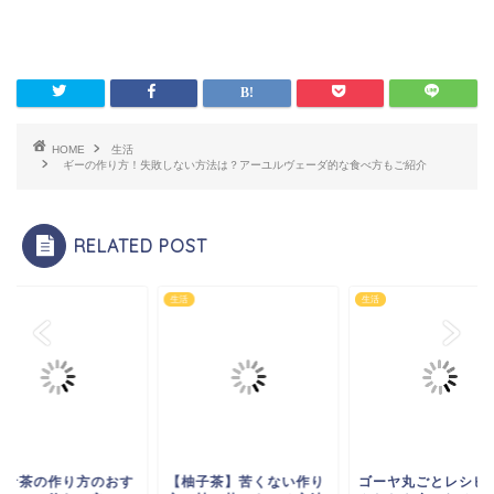
HOME
生活
ギーの作り方！失敗しない方法は？アーユルヴェーダ的な食べ方もご紹介
RELATED POST
生活
生活
ギナ茶の作り方のおす
【柚子茶】苦くない作り
ゴーヤ丸ごとレシピ