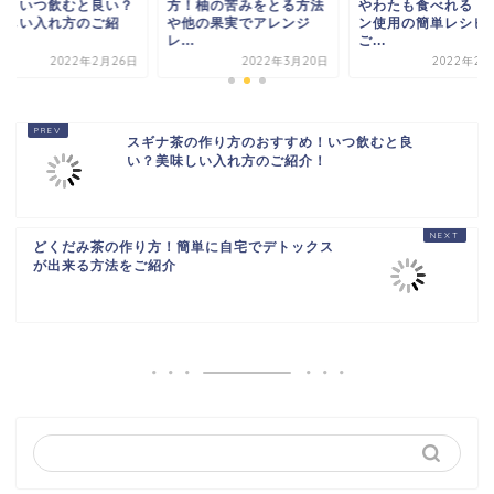
め！いつ飲むと良い？
方！柚の苦みをとる方法
やわたも食べれる！
味しい入れ方のご紹
や他の果実でアレンジ
ン使用の簡単レシピ
.
レ...
ご...
2022年2月26日
2022年3月20日
2022年2月
スギナ茶の作り方のおすすめ！いつ飲むと良
い？美味しい入れ方のご紹介！
どくだみ茶の作り方！簡単に自宅でデトックス
が出来る方法をご紹介